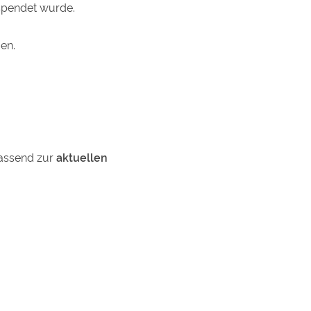
espendet wurde.
en.
passend zur
aktuellen