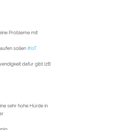
keine Probleme mit
laufen sollen
#IoT
endigkeit dafür gibt (zB
eine sehr hohe Hürde in
ar
nig.