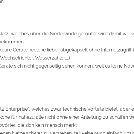
n.
Netz, welches über die Niederlande geroutet wird damit wir 
g bekommen
ckbare Geräte, welche lieber abgekapselt ohne Internetzugriff 
Wechselrichter, Wasserzähler,...)
eräte sich nicht gegenseitig sehen können, weil es keine Notw
Enterprise", welches zwar technische Vorteile bietet, aber 
lche für nahezu alle nicht ohne einer Anleitung zu schaffen w
wörter, die sich kein mensch merkt
enen Netze schwer zu verstehen, teilweise auch einfach unsin